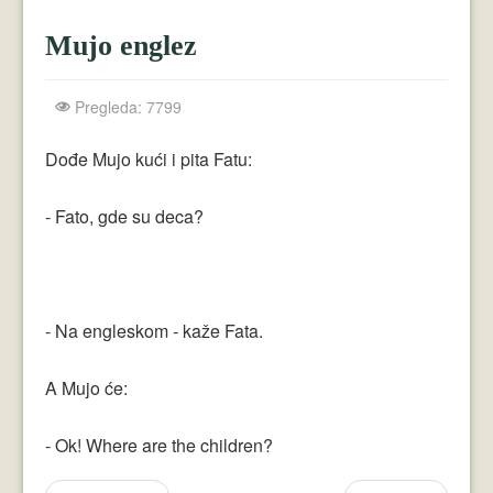
Crnogorci
Mujo englez
Perica
Lala
Pregleda: 7799
Plavuše
Dođe Mujo kući i pita Fatu:
Piroćanci
- Fato, gde su deca?
Vicevi Razni
Vicevi Dana
Najbolji Vicevi
- Na engleskom - kaže Fata.
A Mujo će:
- Ok! Where are the children?