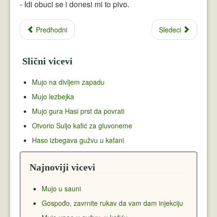
- Idi obuci se i donesi mi to pivo.
Predhodni
Sledeci
Slični vicevi
Mujo na divljem zapadu
Mujo lezbejka
Mujo gura Hasi prst da povrati
Otvorio Suljo kafić za gluvoneme
Haso izbegava gužvu u kafani
Najnoviji vicevi
Mujo u sauni
Gospođo, zavrnite rukav da vam dam injekciju