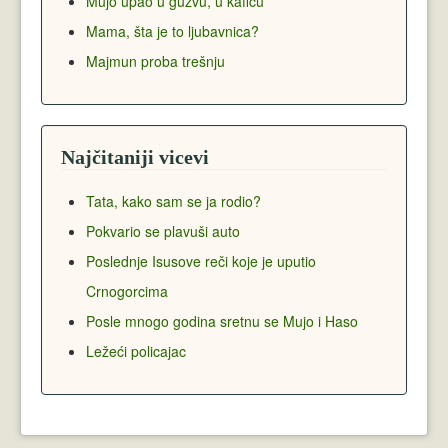
Mujo upao u gužvu, u kafiću
Mama, šta je to ljubavnica?
Majmun proba trešnju
Najčitaniji vicevi
Tata, kako sam se ja rodio?
Pokvario se plavuši auto
Poslednje Isusove reči koje je uputio
Crnogorcima
Posle mnogo godina sretnu se Mujo i Haso
Ležeći policajac