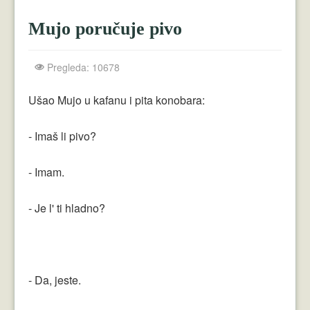
Crnogorci
Mujo poručuje pivo
Perica
Lala
Pregleda: 10678
Plavuše
Ušao Mujo u kafanu i pita konobara:
Piroćanci
- Imaš li pivo?
Vicevi Razni
- Imam.
Vicevi Dana
Najbolji Vicevi
- Je l' ti hladno?
- Da, jeste.