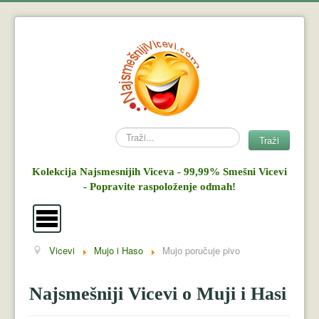
Search
Traži
Kolekcija Najsmesnijih Viceva - 99,99% Smešni Vicevi
- Popravite raspoloženje odmah!
Vicevi
Mujo i Haso
Mujo poručuje pivo
Vicevi
Mujo i Haso
Najsmešniji Vicevi o Muji i Hasi