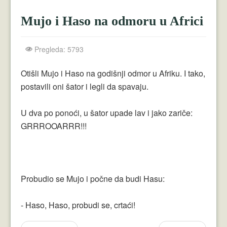
Crnogorci
Mujo i Haso na odmoru u Africi
Perica
Lala
Pregleda: 5793
Plavuše
Otišli Mujo i Haso na godišnji odmor u Afriku. I tako,
postavili oni šator i legli da spavaju.
Piroćanci
Vicevi Razni
U dva po ponoći, u šator upade lav i jako zariče:
GRRROOARRR!!!
Vicevi Dana
Najbolji Vicevi
Probudio se Mujo i počne da budi Hasu:
- Haso, Haso, probudi se, crtaći!