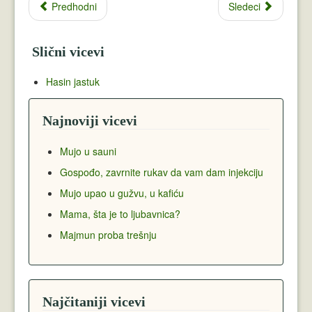
Predhodni
Sledeci
Slični vicevi
Hasin jastuk
Najnoviji vicevi
Mujo u sauni
Gospođo, zavrnite rukav da vam dam injekciju
Mujo upao u gužvu, u kafiću
Mama, šta je to ljubavnica?
Majmun proba trešnju
Najčitaniji vicevi