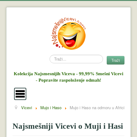
Search
Traži
Kolekcija Najsmesnijih Viceva - 99,99% Smešni Vicevi
- Popravite raspoloženje odmah!
Vicevi
Mujo i Haso
Mujo i Haso na odmoru u Africi
Vicevi
Mujo i Haso
Najsmešniji Vicevi o Muji i Hasi