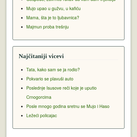
Mujo upao u gužvu, u kafiću
Mama, šta je to ljubavnica?
Majmun proba trešnju
Najčitaniji vicevi
Tata, kako sam se ja rodio?
Pokvario se plavuši auto
Poslednje Isusove reči koje je uputio
Crnogorcima
Posle mnogo godina sretnu se Mujo i Haso
Ležeći policajac