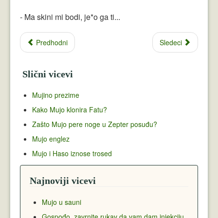
- Ma skini mi bodi, je*o ga ti...
Predhodni
Sledeci
Slični vicevi
Mujino prezime
Kako Mujo klonira Fatu?
Zašto Mujo pere noge u Zepter posuđu?
Mujo englez
Mujo i Haso iznose trosed
Najnoviji vicevi
Mujo u sauni
Gospođo, zavrnite rukav da vam dam injekciju