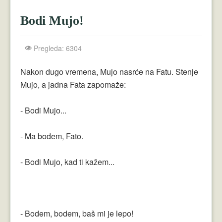
Crnogorci
Bodi Mujo!
Perica
Lala
Pregleda: 6304
Plavuše
Nakon dugo vremena, Mujo nasrće na Fatu. Stenje
Mujo, a jadna Fata zapomaže:
Piroćanci
Vicevi Razni
- Bodi Mujo...
Vicevi Dana
- Ma bodem, Fato.
Najbolji Vicevi
- Bodi Mujo, kad ti kažem...
- Bodem, bodem, baš mi je lepo!