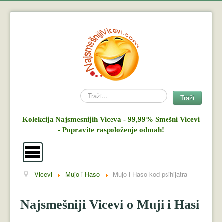
Search
Traži
Kolekcija Najsmesnijih Viceva - 99,99% Smešni Vicevi
- Popravite raspoloženje odmah!
Vicevi
Mujo i Haso
Mujo i Haso kod psihijatra
Vicevi
Mujo i Haso
Najsmešniji Vicevi o Muji i Hasi