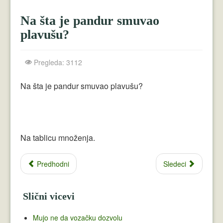
Crnogorci
Na šta je pandur smuvao
Perica
plavušu?
Lala
Pregleda: 3112
Plavuše
Piroćanci
Na šta je pandur smuvao plavušu?
Vicevi Razni
Vicevi Dana
Na tablicu množenja.
Najbolji Vicevi
Predhodni
Sledeci
Slični vicevi
Mujo ne da vozačku dozvolu