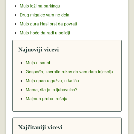
Mujo leži na parkingu
Drug migalec vam ne dela!
Mujo gura Hasi prst da povrati
Mujo hoće da radi u policiji
Najnoviji vicevi
Mujo u sauni
Gospođo, zavrnite rukav da vam dam injekciju
Mujo upao u gužvu, u kafiću
Mama, šta je to ljubavnica?
Majmun proba trešnju
Najčitaniji vicevi