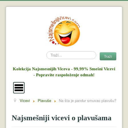
Search
Traži
Kolekcija Najsmesnijih Viceva - 99,99% Smešni Vicevi
- Popravite raspoloženje odmah!
Vicevi
Plavuše
Na šta je pandur smuvao plavušu?
Vicevi
Mujo i Haso
Najsmešniji vicevi o plavušama