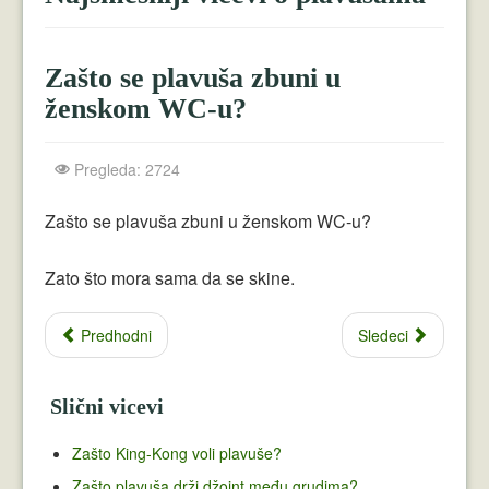
Crnogorci
Perica
Zašto se plavuša zbuni u
Lala
ženskom WC-u?
Plavuše
Pregleda: 2724
Piroćanci
Zašto se plavuša zbuni u ženskom WC-u?
Vicevi Razni
Zato što mora sama da se skine.
Vicevi Dana
Najbolji Vicevi
Predhodni
Sledeci
Slični vicevi
Zašto King-Kong voli plavuše?
Zašto plavuša drži džoint među grudima?