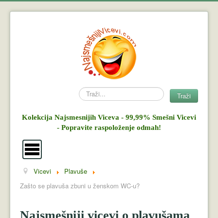
Search
Traži
Kolekcija Najsmesnijih Viceva - 99,99% Smešni Vicevi
- Popravite raspoloženje odmah!
Vicevi
Plavuše
Vicevi
Zašto se plavuša zbuni u ženskom WC-u?
Mujo i Haso
Najsmešniji vicevi o plavušama