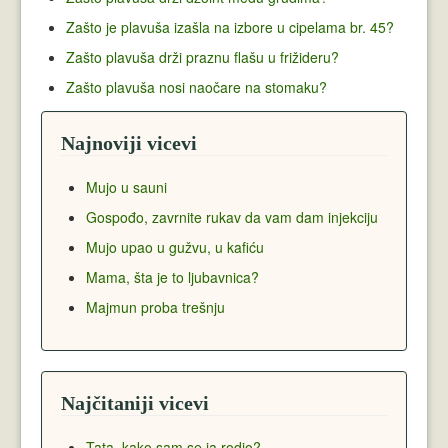
Zašto je plavuša izašla na izbore u cipelama br. 45?
Zašto plavuša drži praznu flašu u frižideru?
Zašto plavuša nosi naočare na stomaku?
Najnoviji vicevi
Mujo u sauni
Gospođo, zavrnite rukav da vam dam injekciju
Mujo upao u gužvu, u kafiću
Mama, šta je to ljubavnica?
Majmun proba trešnju
Najčitaniji vicevi
Tata, kako sam se ja rodio?