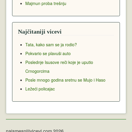
Majmun proba trešnju
Najčitaniji vicevi
Tata, kako sam se ja rodio?
Pokvario se plavuši auto
Poslednje Isusove reči koje je uputio
Crnogorcima
Posle mnogo godina sretnu se Mujo i Haso
Ležeći policajac
najsmesnijivicevi.com 2026.