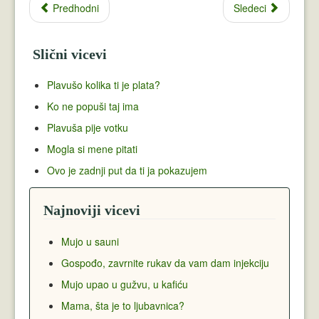
Predhodni
Sledeci
Slični vicevi
Plavušo kolika ti je plata?
Ko ne popuši taj ima
Plavuša pije votku
Mogla si mene pitati
Ovo je zadnji put da ti ja pokazujem
Najnoviji vicevi
Mujo u sauni
Gospođo, zavrnite rukav da vam dam injekciju
Mujo upao u gužvu, u kafiću
Mama, šta je to ljubavnica?