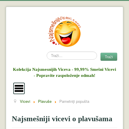
Search
Traži
Kolekcija Najsmesnijih Viceva - 99,99% Smešni Vicevi
- Popravite raspoloženje odmah!
Vicevi
Plavuše
Pametniji popušta
Vicevi
Mujo i Haso
Najsmešniji vicevi o plavušama