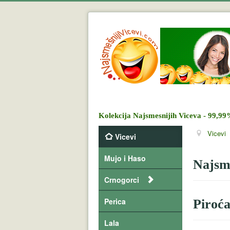
Kolekcija Najsmesnijih Viceva - 99,99
Vicevi
Vicevi
Mujo i Haso
Najsme
Crnogorci
Perica
Piroć
Lala