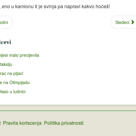
, eno u kamionu ti je svinja pa napravi kakvo hoćeš!
odni
Sledeci
icevi
ijesi malo precijenila
taksiju
ac na pijaci
e na Olimpijadu
Haso u ludnici
t
Pravila koriscenja
Politika privatnosti