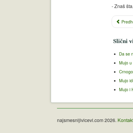
- Znaš šta
Predh
Slični v
Da se n
Mujo u 
Crnogor
Mujo id
Mujo i 
najsmesnijivicevi.com 2026.
Kontak