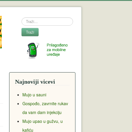
Search
Traži
Najnoviji vicevi
Mujo u sauni
Gospođo, zavrnite rukav
da vam dam injekciju
Mujo upao u gužvu, u
kafiću