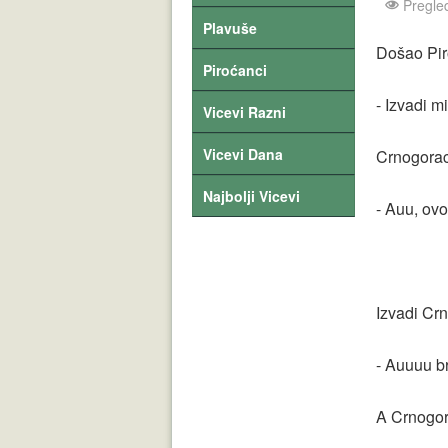
Pregle
Plavuše
Došao Pir
Piroćanci
- Izvadi m
Vicevi Razni
Vicevi Dana
Crnogorac
Najbolji Vicevi
- Auu, ovo
Izvadi Cr
- Auuuu br
A Crnogor