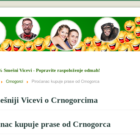
% Smešni Vicevi - Popravite raspoloženje odmah!
Crnogorci
Piroćanac kupuje prase od Crnogorca
šniji Vicevi o Crnogorcima
anac kupuje prase od Crnogorca