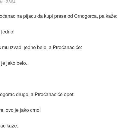
da: 3364
oćanac na pijacu da kupi prase od Crnogorca, pa kaže:
i jedno!
 mu izvadi jedno belo, a Piroćanac će:
 je jako belo.
nogorac drugo, a Piroćanac će opet:
e, ovo je jako crno!
ac kaže: