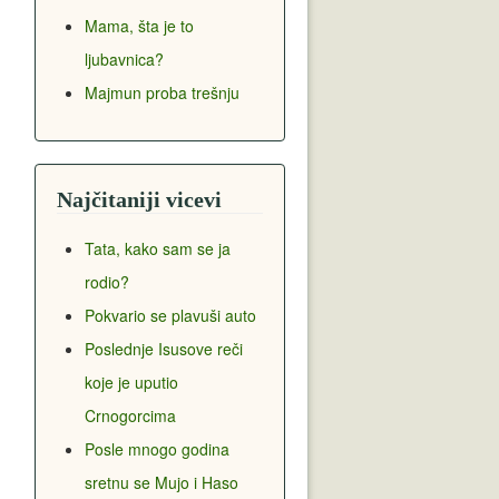
Mama, šta je to
ljubavnica?
Majmun proba trešnju
Najčitaniji vicevi
Tata, kako sam se ja
rodio?
Pokvario se plavuši auto
Poslednje Isusove reči
koje je uputio
Crnogorcima
Posle mnogo godina
sretnu se Mujo i Haso