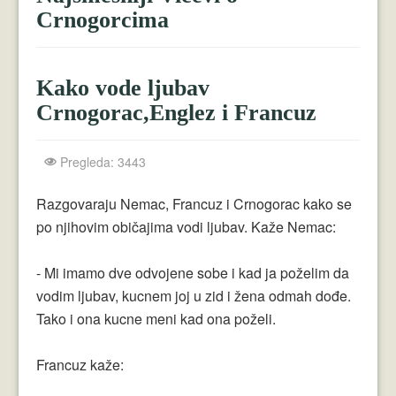
Crnogorci
Crnogorcima
Perica
Lala
Kako vode ljubav
Crnogorac,Englez i Francuz
Plavuše
Piroćanci
Pregleda: 3443
Vicevi Razni
Razgovaraju Nemac, Francuz i Crnogorac kako se
Vicevi Dana
po njihovim običajima vodi ljubav. Kaže Nemac:
Najbolji Vicevi
- Mi imamo dve odvojene sobe i kad ja poželim da
vodim ljubav, kucnem joj u zid i žena odmah dođe.
Tako i ona kucne meni kad ona poželi.
Francuz kaže: