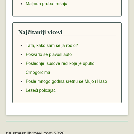
Majmun proba trešnju
Najčitaniji vicevi
Tata, kako sam se ja rodio?
Pokvario se plavuši auto
Poslednje Isusove reči koje je uputio
Crnogorcima
Posle mnogo godina sretnu se Mujo i Haso
Ležeći policajac
najsmesnijivicevi.com 2026.