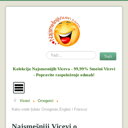
Search
Traži
Kolekcija Najsmesnijih Viceva - 99,99% Smešni Vicevi
- Popravite raspoloženje odmah!
Vicevi
Crnogorci
Vicevi
Kako vode ljubav Crnogorac,Englez i Francuz
Mujo i Haso
Najsmešniji Vicevi o