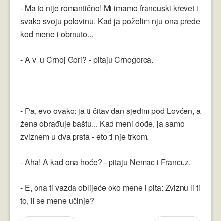
- Ma to nije romantično! Mi imamo francuski krevet i
svako svoju polovinu. Kad ja poželim nju ona pređe
kod mene i obrnuto...
- A vi u Crnoj Gori? - pitaju Crnogorca.
- Pa, evo ovako: ja ti čitav dan sjedim pod Lovćen, a
žena obrađuje baštu... Kad meni dođe, ja samo
zviznem u dva prsta - eto ti nje trkom.
- Aha! A kad ona hoće? - pitaju Nemac i Francuz.
- E, ona ti vazda oblijeće oko mene i pita: Zviznu li ti
to, il se mene učinje?