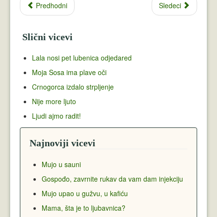
Predhodni
Sledeci
Slični vicevi
Lala nosi pet lubenica odjedared
Moja Sosa ima plave oči
Crnogorca izdalo strpljenje
Nije more ljuto
Ljudi ajmo radit!
Najnoviji vicevi
Mujo u sauni
Gospođo, zavrnite rukav da vam dam injekciju
Mujo upao u gužvu, u kafiću
Mama, šta je to ljubavnica?